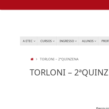
Pular
para
conteúdo
PULAR
A ETEC
CURSOS
INGRESSO
ALUNOS
PROF
PARA
CONTEÚDO
HOME
TORLONI – 2ªQUINZENA
TORLONI – 2ªQUIN
Pesquis