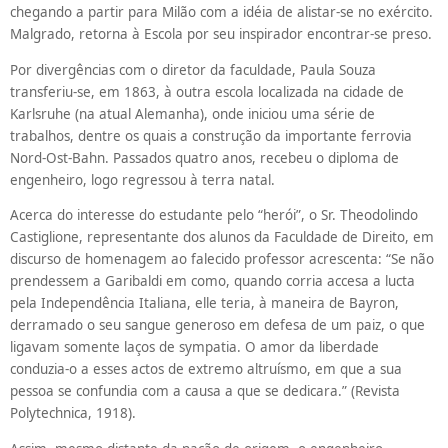
chegando a partir para Milão com a idéia de alistar-se no exército.
Malgrado, retorna à Escola por seu inspirador encontrar-se preso.
Por divergências com o diretor da faculdade, Paula Souza
transferiu-se, em 1863, à outra escola localizada na cidade de
Karlsruhe (na atual Alemanha), onde iniciou uma série de
trabalhos, dentre os quais a construção da importante ferrovia
Nord-Ost-Bahn. Passados quatro anos, recebeu o diploma de
engenheiro, logo regressou à terra natal.
Acerca do interesse do estudante pelo “herói”, o Sr. Theodolindo
Castiglione, representante dos alunos da Faculdade de Direito, em
discurso de homenagem ao falecido professor acrescenta: “Se não
prendessem a Garibaldi em como, quando corria accesa a lucta
pela Independência Italiana, elle teria, à maneira de Bayron,
derramado o seu sangue generoso em defesa de um paiz, o que
ligavam somente laços de sympatia. O amor da liberdade
conduzia-o a esses actos de extremo altruísmo, em que a sua
pessoa se confundia com a causa a que se dedicara.” (Revista
Polytechnica, 1918).