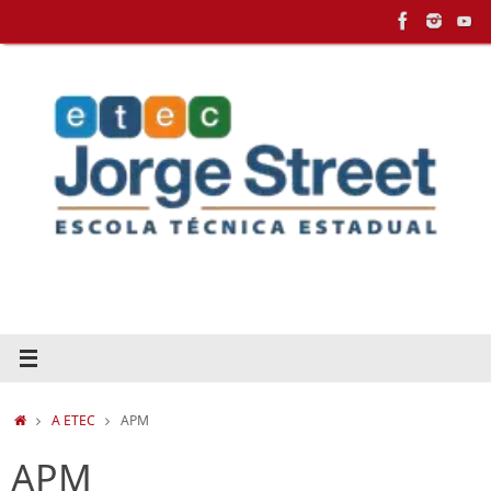
Pular
para
conteúdo
HOME
A ETEC
APM
APM