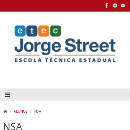
Pular
para
conteúdo
HOME
ALUNOS
NSA
NSA