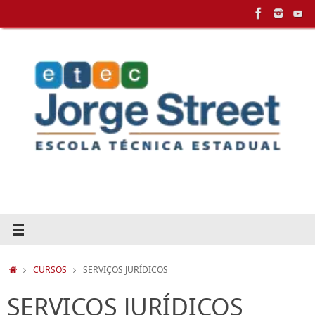
Pular
para
conteúdo
HOME
CURSOS
SERVIÇOS JURÍDICOS
SERVIÇOS JURÍDICOS