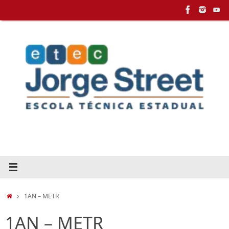
Pular
para
conteúdo
HOME
1AN – METR
1AN – METR