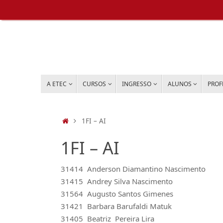
Pular
para
conteúdo
PULAR
A ETEC
CURSOS
INGRESSO
ALUNOS
PROF
PARA
CONTEÚDO
HOME
1FI – AI
1FI – AI
31414 Anderson Diamantino Nascimento
31415 Andrey Silva Nascimento
31564 Augusto Santos Gimenes
31421 Barbara Barufaldi Matuk
31405 Beatriz Pereira Lira