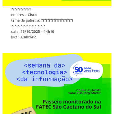
?????????????
empresa:
Cisco
tema da palestra:
?????????????????????
??????????????????????
data:
16/10/2025 – 14h10
local:
Auditório