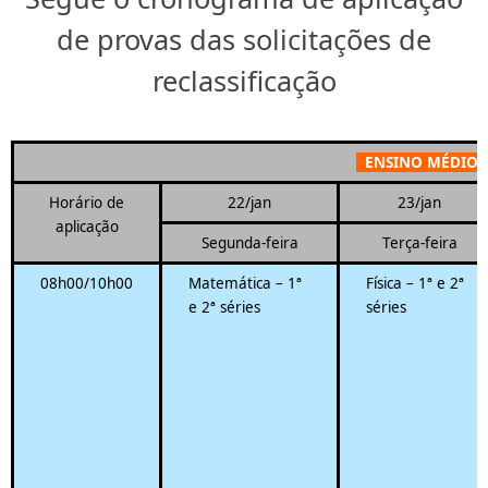
de provas das solicitações de
reclassificação
ENSINO MÉDIO 
Horário de
22/jan
23/jan
aplicação
Segunda-feira
Terça-feira
08h00/10h00
Matemática – 1ª
Física – 1ª e 2ª
e 2ª séries
séries