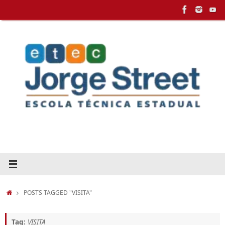
Pular
para
conteúdo
HOME
POSTS TAGGED "VISITA"
Tag:
VISITA