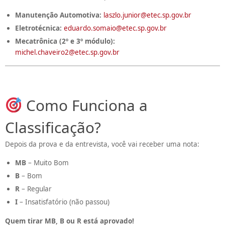
Manutenção Automotiva:
laszlo.junior@etec.sp.gov.br
Eletrotécnica:
eduardo.somaio@etec.sp.gov.br
Mecatrônica (2º e 3º módulo):
michel.chaveiro2@etec.sp.gov.br
Como Funciona a
Classificação?
Depois da prova e da entrevista, você vai receber uma nota:
MB
– Muito Bom
B
– Bom
R
– Regular
I
– Insatisfatório (não passou)
Quem tirar MB, B ou R está aprovado!