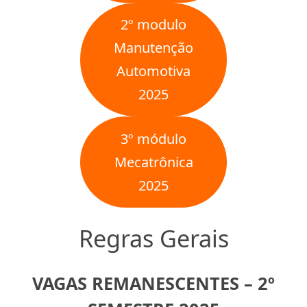
2º modulo
Manutenção
Automotiva
2025
3º módulo
Mecatrônica
2025
Regras Gerais
VAGAS REMANESCENTES – 2º