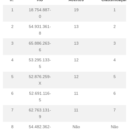
1
18.754.887-
19
1
0
2
54.931.361-
13
2
8
3
65.886.263-
13
3
6
4
53.295.133-
12
4
5
5
52.876.259-
12
5
X
6
52.691.116-
11
6
5
7
62.763.131-
11
7
9
8
54.482.362-
Não
Não