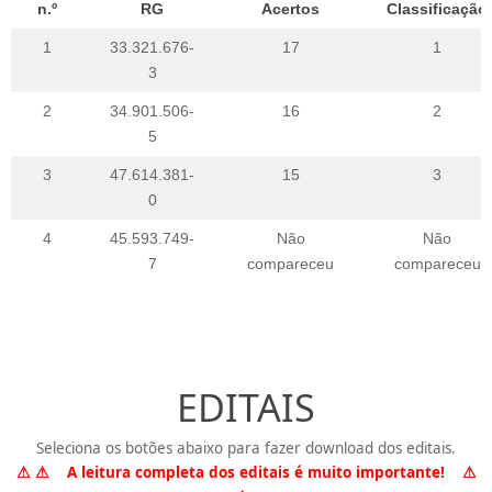
n.º
RG
Acertos
Classificação
1
33.321.676-
17
1
3
2
34.901.506-
16
2
5
3
47.614.381-
15
3
0
4
45.593.749-
Não
Não
7
compareceu
compareceu
EDITAIS
Seleciona os botões abaixo para fazer download dos editais.
⚠ ⚠ A leitura completa dos editais é muito importante! ⚠