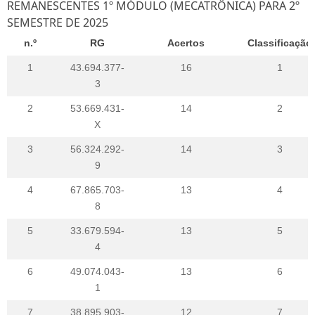
REMANESCENTES 1º MÓDULO (MECATRÔNICA) PARA 2º
SEMESTRE DE 2025
n.º
RG
Acertos
Classificação
1
43.694.377-
16
1
3
2
53.669.431-
14
2
X
3
56.324.292-
14
3
9
4
67.865.703-
13
4
8
5
33.679.594-
13
5
4
6
49.074.043-
13
6
1
7
38.895.903-
12
7