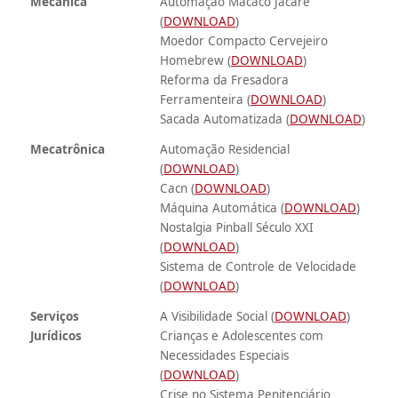
Mecânica
Automação Macaco Jacaré
(
DOWNLOAD
)
Moedor Compacto Cervejeiro
Homebrew (
DOWNLOAD
)
Reforma da Fresadora
Ferramenteira (
DOWNLOAD
)
Sacada Automatizada (
DOWNLOAD
)
Mecatrônica
Automação Residencial
(
DOWNLOAD
)
Cacn (
DOWNLOAD
)
Máquina Automática (
DOWNLOAD
)
Nostalgia Pinball Século XXI
(
DOWNLOAD
)
Sistema de Controle de Velocidade
(
DOWNLOAD
)
Serviços
A Visibilidade Social (
DOWNLOAD
)
Jurídicos
Crianças e Adolescentes com
Necessidades Especiais
(
DOWNLOAD
)
Crise no Sistema Penitenciário