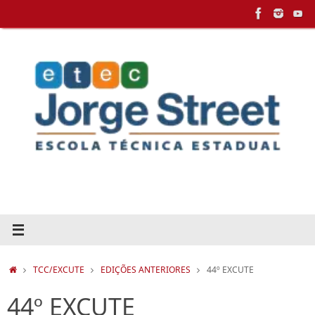
Pular
para
conteúdo
HOME
TCC/EXCUTE
EDIÇÕES ANTERIORES
44º EXCUTE
44º EXCUTE